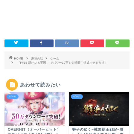
HOME
趣味の話
ゲーム
「FF15-新たなる王国-」でパワー10万を短時間で達成させる方法！
あわせて読みたい
ゲーム
ゲーム
OVERHIT（オーバーヒット）
獅子の如く~戦国覇王戦記~城