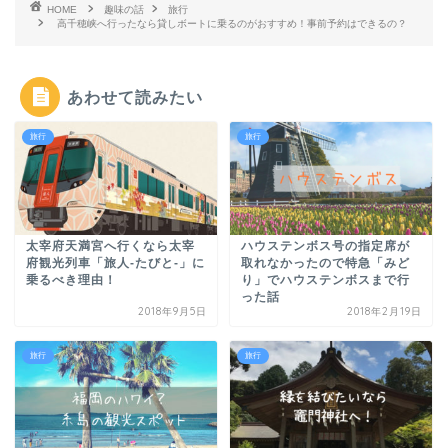
HOME
趣味の話
旅行
高千穂峡へ行ったなら貸しボートに乗るのがおすすめ！事前予約はできるの？
あわせて読みたい
旅行
旅行
太宰府天満宮へ行くなら太宰
ハウステンボス号の指定席が
府観光列車「旅人-たびと-」に
取れなかったので特急「みど
乗るべき理由！
り」でハウステンボスまで行
った話
2018年9月5日
2018年2月19日
旅行
旅行