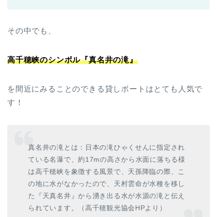
その中でも、
高千穂峡のシンボル『真名井の滝』
を間近にみることのできる貸しボートはとても人気で
す！
真名井の滝とは：日本の滝ひゃくせんに指定され
ている名瀑で、約17mの高さから水面に落ちる様
は高千穂峡を象徴する風景で、天孫降臨の際、こ
の地に水がなかったので、天村雲命が水種を移し
た『天真名井』から湧き出る水が水源の滝と伝え
られています。（高千穂観光協会HPより）