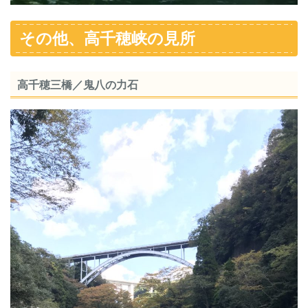
その他、高千穂峡の見所
高千穂三橋／鬼八の力石